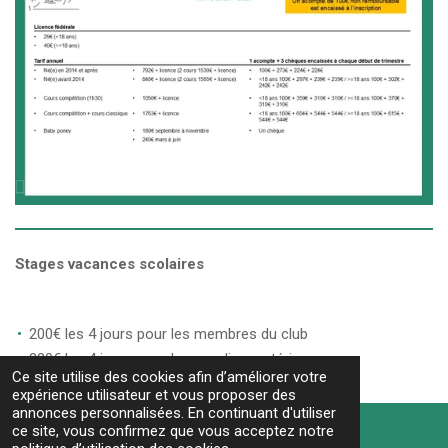
Stages vacances scolaires
200€ les 4 jours pour les membres du club
220€ les 4 jours pour les cavaliers extérieurs
Ce site utilise des cookies afin d’améliorer votre
expérience utilisateur et vous proposer des
HAUT
annonces personnalisées. En continuant d'utiliser
ce site, vous confirmez que vous acceptez notre